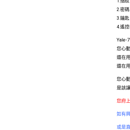
1.指
2.密
3.鑰
4.遙
Yale
您心動
還在用
還在
您心動
是該讓
您府
如有興趣
或是