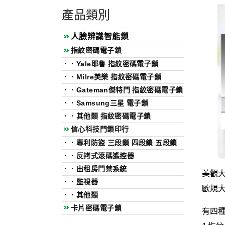
產品類別
人臉辨識智能鎖
指紋密碼電子鎖
．
．Yale耶魯 指紋密碼電子鎖
．
．Milre美樂 指紋密碼電子鎖
．
．Gateman傑特門 指紋密碼電子鎖
．
．Samsung三星 電子鎖
．
．其他類 指紋密碼電子鎖
信心科技門鎖印行
．
．專利防盜 三段鎖 四段鎖 五段鎖
．
．反拷式滾碼遙控器
．
．出租房門禁系統
美觀大方
．
．監視器
歐規大
．
．其他類
卡片密碼電子鎖
有四