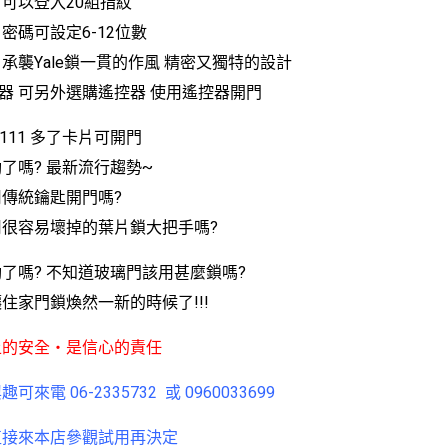
紋 可以登入20組指紋
碼 密碼可設定6-12位數
匙 承襲Yale鎖一貫的作風 精密又獨特的設計
控器 可另外選購遙控器 使用遙控器開門
-7111 多了卡片可開門
了嗎? 最新流行趨勢~
傳統鑰匙開門嗎?
用很容易壞掉的葉片鎖大把手嗎?
了嗎? 不知道玻璃門該用甚麼鎖嗎?
住家門鎖煥然一新的時候了!!!
上的安全‧是信心的責任
可來電 06-2335732 或 0960033699
直接來本店參觀試用再決定