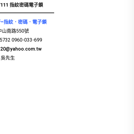
le-7111 指紋密碼電子鎖
–指紋．密碼．電子鎖
山南路550號
732 0960-033-699
520@yahoo.com.tw
6 吳先生