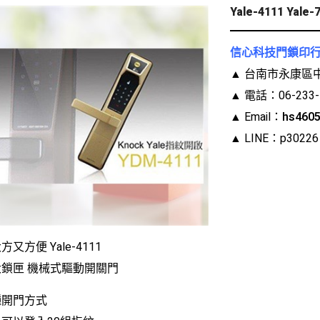
Yale-4111 Ya
信心科技門鎖印行
▲ 台南市永康區中
▲ 電話：06-233-5
▲ Email：
hs460
▲ LINE：p3022
又方便 Yale-4111
鎖匣 機械式驅動開關門
種開門方式